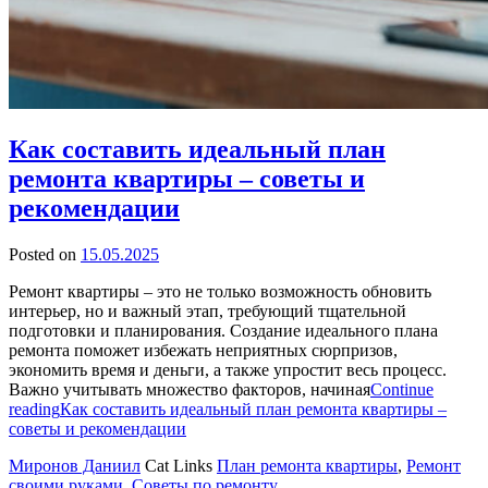
Как составить идеальный план
ремонта квартиры – советы и
рекомендации
Posted on
15.05.2025
Ремонт квартиры – это не только возможность обновить
интерьер, но и важный этап, требующий тщательной
подготовки и планирования. Создание идеального плана
ремонта поможет избежать неприятных сюрпризов,
экономить время и деньги, а также упростит весь процесс.
Важно учитывать множество факторов, начиная
Continue
reading
Как составить идеальный план ремонта квартиры –
советы и рекомендации
Миронов Даниил
Cat Links
План ремонта квартиры
,
Ремонт
своими руками
,
Советы по ремонту