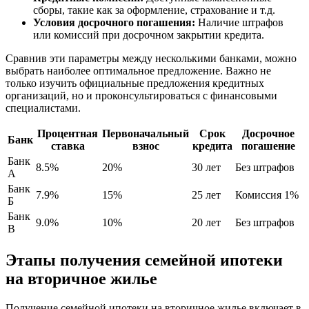
сборы, такие как за оформление, страхование и т.д.
Условия досрочного погашения:
Наличие штрафов
или комиссий при досрочном закрытии кредита.
Сравнив эти параметры между несколькими банками, можно
выбрать наиболее оптимальное предложение. Важно не
только изучить официальные предложения кредитных
организаций, но и проконсультироваться с финансовыми
специалистами.
Процентная
Первоначальный
Срок
Досрочное
Банк
ставка
взнос
кредита
погашение
Банк
8.5%
20%
30 лет
Без штрафов
А
Банк
7.9%
15%
25 лет
Комиссия 1%
Б
Банк
9.0%
10%
20 лет
Без штрафов
В
Этапы получения семейной ипотеки
на вторичное жилье
Получение семейной ипотеки на вторичное жилье включает в